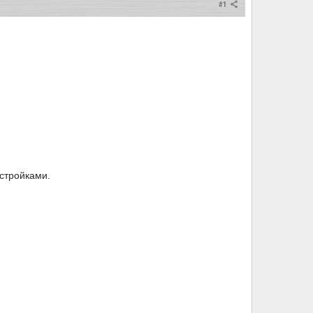
#1
астройками.