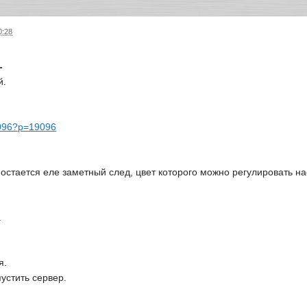
0:28
-
й.
19096?p=19096
остается еле заметный след, цвет которого можно регулировать н
.
я.
устить сервер.