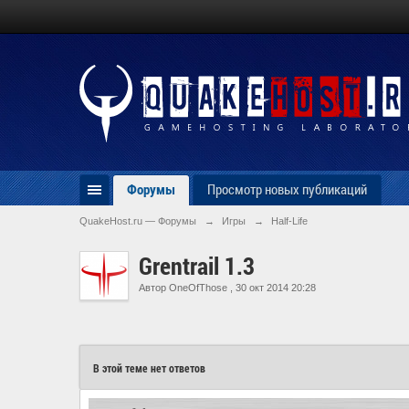
Форумы
Просмотр новых публикаций
QuakeHost.ru — Форумы
→
Игры
→
Half-Life
Grentrail 1.3
Автор
OneOfThose
,
30 окт 2014 20:28
В этой теме нет ответов