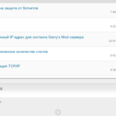
на защита от ботнетов
7 4
9 2
ный IP адрес для хостинга Garry's Mod сервера
10 4
ниченное количество слотов
8 4
ация TCP/IP
9 7
 0
я