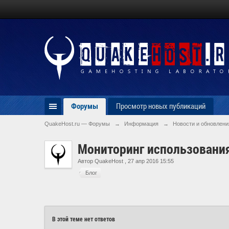
Форумы
Просмотр новых публикаций
QuakeHost.ru — Форумы
→
Информация
→
Новости и обновлени
Мониторинг использования
Автор
QuakeHost
,
27 апр 2016 15:55
Блог
В этой теме нет ответов