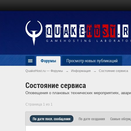
Форумы
Просмотр новых публикаций
QuakeHost.ru — Форумы
→
Информация
→
Состояние сервиса
Состояние сервиса
Оповещения о плановых технических мероприятиях, авари
Страница 1 из 1
По дате посл. сообщения
По дате создания
Самые обсу