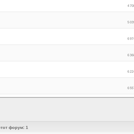
4 7
5 0
6 9
6 3
6 2
6 5
тот форум: 1